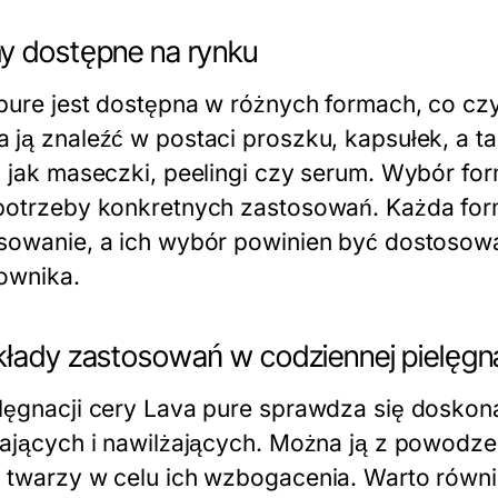
y dostępne na rynku
pure jest dostępna w różnych formach, co cz
 ją znaleźć w postaci proszku, kapsułek, a 
h jak maseczki, peelingi czy serum. Wybór for
potrzeby konkretnych zastosowań. Każda form
sowanie, a ich wybór powinien być dostosow
ownika.
kłady zastosowań w codziennej pielęgna
lęgnacji cery Lava pure sprawdza się doskon
iających i nawilżających. Można ją z powo
 twarzy w celu ich wzbogacenia. Warto równi