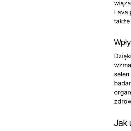
wiąza
Lava 
także
Wpły
Dzięk
wzmac
selen
badan
organ
zdrow
Jak 