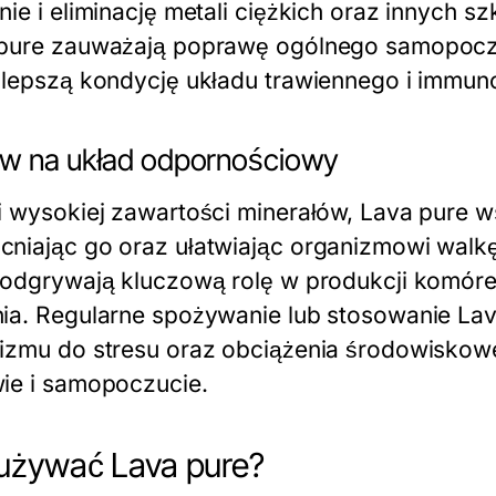
nie i eliminację metali ciężkich oraz innych s
pure zauważają poprawę ogólnego samopoczuc
 lepszą kondycję układu trawiennego i immun
w na układ odpornościowy
i wysokiej zawartości minerałów, Lava pure 
niając go oraz ułatwiając organizmowi walkę z
 odgrywają kluczową rolę w produkcji komór
ia. Regularne spożywanie lub stosowanie Lav
izmu do stresu oraz obciążenia środowiskowe
ie i samopoczucie.
używać Lava pure?