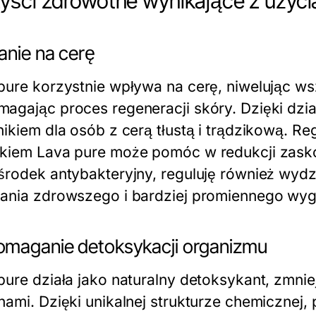
yści zdrowotne wynikające z użyci
anie na cerę
pure korzystnie wpływa na cerę, niwelując ws
agając proces regeneracji skóry. Dzięki dzia
nikiem dla osób z cerą tłustą i trądzikową. R
kiem Lava pure może pomóc w redukcji zaskó
środek antybakteryjny, reguluję również wydz
ania zdrowszego i bardziej promiennego wyg
maganie detoksykacji organizmu
pure działa jako naturalny detoksykant, zmni
nami. Dzięki unikalnej strukturze chemicznej