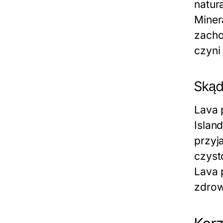
natur
Miner
zacho
czyni
Skąd
Lava 
Islan
przyj
czyst
Lava 
zdrow