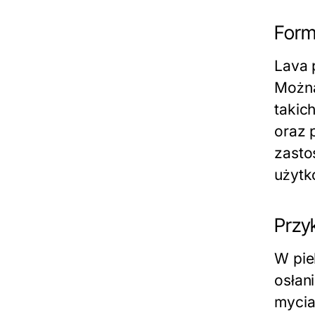
Form
Lava 
Można
takic
oraz 
zasto
użytk
Przy
W pie
osłan
mycia