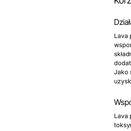
Korz
Dział
Lava 
wspom
skład
dodat
Jako 
uzysk
Wspo
Lava 
toksy