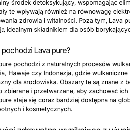
alny środek detoksykujący, wspomagając elim
ały te wpływają również na równowagę elektro
wania zdrowia i witalności. Poza tym, Lava 
 ją idealnym składnikiem dla osób borykający
 pochodzi Lava pure?
pure pochodzi z naturalnych procesów wulkan
dia, Hawaje czy Indonezja, gdzie wulkaniczn
azny dla środowiska. Obszary te są znane z 
o zbierane i przetwarzane, aby zachować ich 
pure staje się coraz bardziej dostępna na gl
otnych i kosmetycznych.